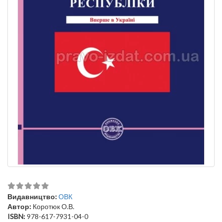
Видавництво:
ОВК
Автор:
Коротюк О.В.
ISBN:
978-617-7931-04-0