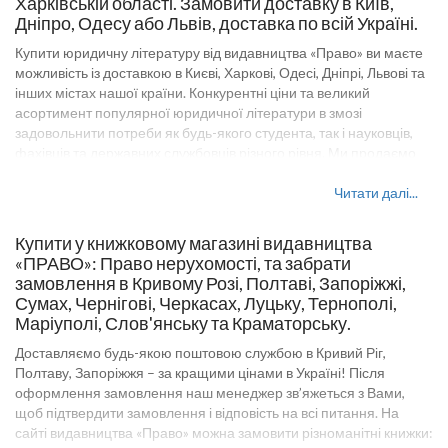
Харківській області. Замовити доставку в Київ,
Дніпро, Одесу або Львів, доставка по всій Україні.
Купити юридичну літературу від видавництва «Право» ви маєте
можливість із доставкою в Києві, Харкові, Одесі, Дніпрі, Львові та
інших містах нашої країни. Конкурентні ціни та великий
асортимент популярної юридичної літератури в змозі
задовольнити потреби як будь-якого студента, так і науковців,
фахівців та державних службовців різного рівня. Ми продаємо
наші видання в роздріб та оптом. Замовити Право нерухомості
доставка по всій Україні. Навчальна література видавництва
Читати далі...
«Право» представляє повний каталог позицій для школи та
вищих навчальних закладів, серед яких – підручники, посібники,
Купити у книжковому магазині видавництва
робочі зошити, методичні видання, довідники, монографії, тести,
«ПРАВО»: Право нерухомості, та забрати
словники, довідники, та багато-багато іншого. Право
замовлення в Кривому Розі, Полтаві, Запоріжжі,
нерухомості для учнів випускних класів, студентів, аспірантів,
Сумах, Чернігові, Черкасах, Луцьку, Тернополі,
викладачів вищих юридичних навчальних закладів, усіх, хто
Маріуполі, Слов'янську та Краматорську.
цікавиться конституційно-правовою проблематикою.
Доставляємо будь-якою поштовою службою в Кривий Ріг,
Інтернет-магазин "Видавництво Право" -
Полтаву, Запоріжжя – за кращими цінами в Україні! Після
спеціалізований магазин книг і підручників з
оформлення замовлення наш менеджер зв’яжеться з Вами,
юриспруденції
щоб підтвердити замовлення і відповість на всі питання. На
сайті видавництва «Право» можна замовити різноманітні книжки:
Навчальні матеріали нашого видавництва відповідають всім