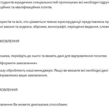
а студентів юридичних спеціальностей пропонуємо всі необхідні підру
ійних та кваліфікаційних іспитів.
ристів та всіх, хто цікавиться темою юриспруденції представлена 
ні закони та кодекси, збірники, монографії, періодичні видання, словн
АМОВЛЕННЯ
ошика, перейдіть до нього та вкажіть дані для відправлення посилки.
«Оформити замовлення».
азу обробляють наші менеджери. Якщо ви вказали всі необхідні дані
віправляємо
ваше замовлення
.
АМОВЛЕННЯ
овлення Ви можете декількома способами: