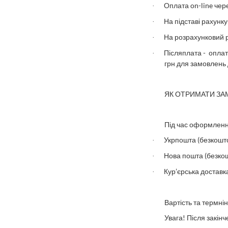
Оплата on-line чер
·
Н
а підставі рахун
·
Н
а розрахунковий 
·
Післяплата - опла
·
грн для замовлень 
ЯК ОТРИМАТИ З
Під час оформленн
Укрпошта
(
безкошто
·
Нова пошта (безкош
·
Кур’єрська доставк
·
Вартість
та термні
Увага! Після закін