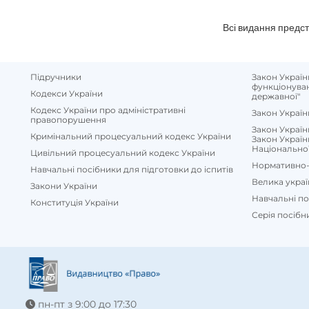
Всі видання предста
Підручники
Закон Україн
функціонуван
Кодекси України
державної"
Кодекс України про адміністративні
Закон Україн
правопорушення
Закон Україн
Кримінальний процесуальний кодекс України
Закон Україн
Національної 
Цивільний процесуальний кодекс України
Нормативно-
Навчальні посібники для підготовки до іспитів
Велика укра
Закони України
Навчальні п
Конституція України
Серія посібн
пн-пт з 9:00 до 17:30