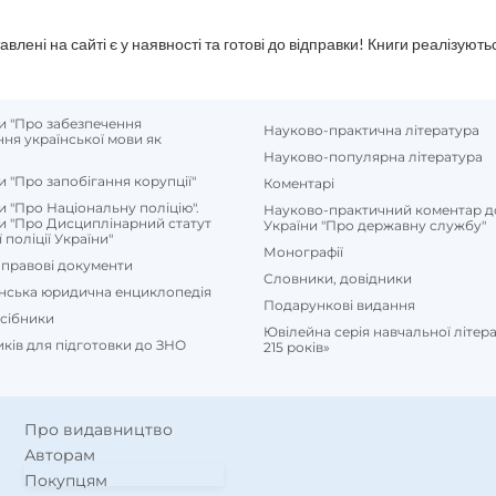
влені на сайті є у наявності та готові до відправки!
Книги реалізують
и "Про забезпечення
Науково-практична література
ня української мови як
Науково-популярна література
и "Про запобігання корупції"
Коментарі
и "Про Національну поліцію".
Науково-практичний коментар д
и "Про Дисциплінарний статут
України "Про державну службу"
поліції України"
Монографії
правові документи
Словники, довідники
їнська юридична енциклопедія
Подарункові видання
осібники
Ювілейна серія навчальної літе
иків для підготовки до ЗНО
215 років»
Про видавництво
Авторам
Покупцям