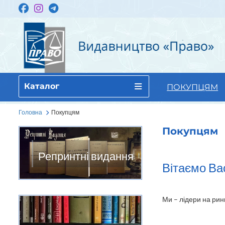
Каталог
ПОКУПЦЯМ
Головна
Покупцям
Покупцям
Репринтні видання
Вітаємо Ва
Ми – лідери на ринк