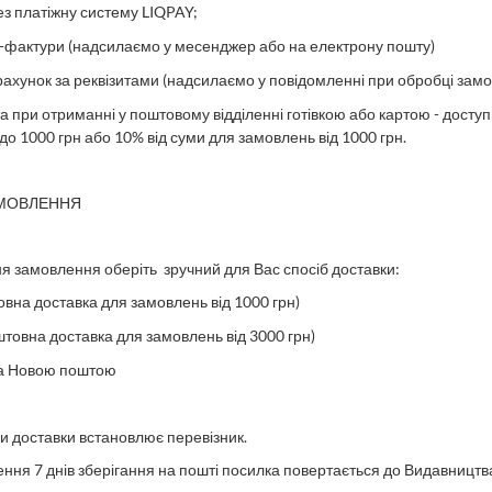
ез платіжну систему LIQPAY;
ку-фактури (надсилаємо у месенджер або на електрону пошту)
рахунок за реквізитами (надсилаємо у повідомленні при обробці замо
та
при отриманні
у поштовому відділенні готівкою або картою -
доступ
до 1000 грн або 10% від суми для замовлень від 1000 грн
.
АМОВЛЕННЯ
я замовлення оберіть зручний для Вас спосіб доставки:
вна доставка для замовлень від 1000 грн)
товна доставка для замовлень від 3000 грн)
а
Новою поштою
ни
доставки встановлю
є
перевізник
.
чення 7 днів зберігання на пошті посилка повертається до Видавництв