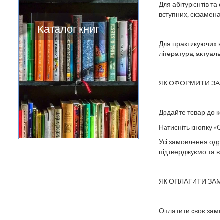
Для абітурієнтів т
вступних, екзаменац
Каталог книг
Для практикуючих ю
література, актуаль
ЯК ОФОРМИТИ З
Додайте товар до к
Натисніть кнопку 
Усі замовлення одр
підтверджуємо
та 
ЯК ОПЛАТИТИ З
Оплатити своє зам