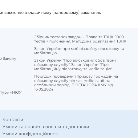
ся виключно в класичному (паперовому) виконанні.
Збірник тестових завдань. Право та ТЗНК. 1000
тестів + пояснення. Методика розв’язання ТЗНК
Закон України про мобілізаційну підготовку та
мобілізацію
о Закону
Закон України "Про військовий обов’язок і
військову службу". Закон України "Про
мобілізаційну підготовку та мобілізацію"
Порядок проведення призову громадян на
військову службу під час мобілізації, на
особливий період. ПОСТАНОВА КМУ від
16.05.2024
ратури «НЮУ
Контакти
Умови та правила оплати та доставки
Умови конфіденційності