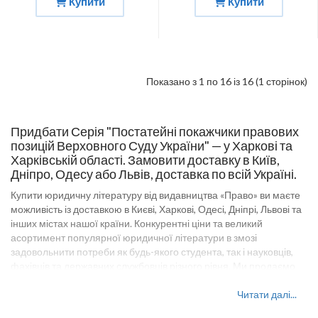
Купити
Купити
Показано з 1 по 16 із 16 (1 сторінок)
Придбати Серія "Постатейні покажчики правових
позицій Верховного Суду України" — у Харкові та
Харківській області. Замовити доставку в Київ,
Дніпро, Одесу або Львів, доставка по всій Україні.
Купити юридичну літературу від видавництва «Право» ви маєте
можливість із доставкою в Києві, Харкові, Одесі, Дніпрі, Львові та
інших містах нашої країни. Конкурентні ціни та великий
асортимент популярної юридичної літератури в змозі
задовольнити потреби як будь-якого студента, так і науковців,
фахівців та державних службовців різного рівня. Ми продаємо
наші видання в роздріб та оптом. Замовити Серія "Постатейні
покажчики правових позицій Верховного Суду України" доставка
Читати далі...
по всій Україні. Навчальна література видавництва «Право»