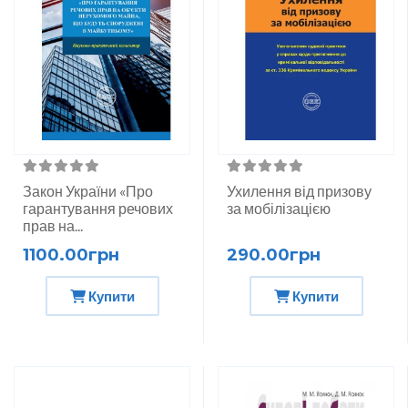
Закон України «Про
Ухилення від призову
гарантування речових
за мобілізацією
прав на...
1100.00грн
290.00грн
Купити
Купити