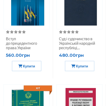
Вступ
Суд і судочинство в
до прецедентного
Українській народній
права України
республіці,...
560.00грн
480.00грн
Купити
Купити
ХІТ