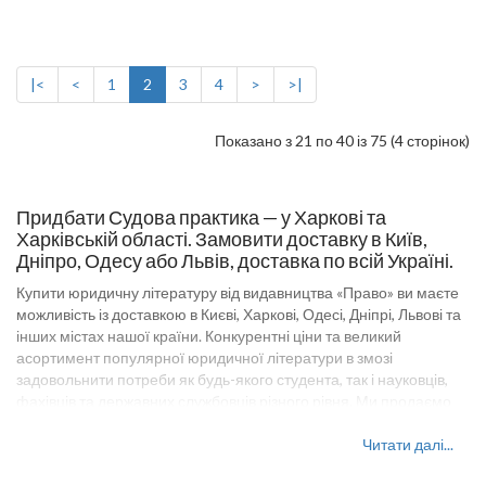
|<
<
1
2
3
4
>
>|
Показано з 21 по 40 із 75 (4 сторінок)
Придбати Судова практика — у Харкові та
Харківській області. Замовити доставку в Київ,
Дніпро, Одесу або Львів, доставка по всій Україні.
Купити юридичну літературу від видавництва «Право» ви маєте
можливість із доставкою в Києві, Харкові, Одесі, Дніпрі, Львові та
інших містах нашої країни. Конкурентні ціни та великий
асортимент популярної юридичної літератури в змозі
задовольнити потреби як будь-якого студента, так і науковців,
фахівців та державних службовців різного рівня. Ми продаємо
наші видання в роздріб та оптом. Замовити Судова практика
доставка по всій Україні. Навчальна література видавництва
Читати далі...
«Право» представляє повний каталог позицій для школи та