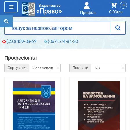
0
0.00грн
Профіль
(050) 409-08-69
(067) 574-81-20
Професіонал
Сортувати:
Показати