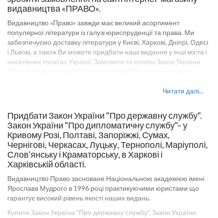
видавництва «ПРАВО».
Видавництво «Право» завжди має великий асортимент
популярної літератури із галузі юриспруденції та права. Ми
забезпечуємо доставку літератури у Києві, Харкові, Дніпрі, Одесі
і Львові, а також Ви можете придбати наші видання у інші міста і
населених пунктах Україні. Замовити та купити Закон України
"Про державну службу". Закон України "Про дипломатичну
службу", або іншу юридичну літературу на сайті видавництва
«Право» можна оптом і в роздріб. Оптові ціни на товари
Читати далі...
видавництва «Право» уточнюйте у наших менеджерів. У
посібнику, який представлено на сайті Pravo-izdat.com.ua,
Придбати Закон України "Про державну службу".
компактно викладено матеріал нормативної навчальної
Закон України "Про дипломатичну службу"– у
дисципліни Закон України "Про державну службу". Закон України
Кривому Розі, Полтаві, Запоріжжі, Сумах,
"Про дипломатичну службу". Посібник може бути корисним
Чернігові, Черкасах, Луцьку, Тернополі, Маріуполі,
абітурієнтам, учням ліцеїв, а також широкому колу осіб, які
Слов'янську і Краматорську, в Харкові і
цікавляться адміністративним правом, процесом, державним
Харківській області.
управлінням або іншим правовими дисціплінами.
Видавництво Право засноване Національною академією імені
Видавництво Право - великий вибір книг з правової дисципліни
Ярослава Мудрого в 1996 році практикуючими юристами що
для викладачів навчальних закладів юридичних напрямків,
гарантує високий рівень якості наших видань.
студентів і людей цікавляться темою законодавства України і
міжнародними правовими відносинами.
Купити Закон України "Про державну службу". Закон України