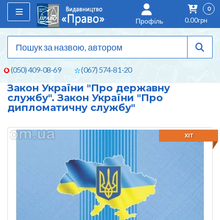
0
0.00грн
Профіль
(050) 409-08-69
(067) 574-81-20
Закон України "Про державну
службу". Закон України "Про
дипломатичну службу"
ХІТ