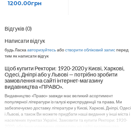
1200.00грн
Відгуків (0)
Написати відгук
будь Ласка
авторизуйтесь
або
створити обліковий запис
перед
тим як написати відгук
Щоб купити Ректори: 1920-2020 у Києві, Харкові,
Одесі, Дніпрі або у Львові — потрібно зробити
замовлення на сайті інтернет-магазину
видавництва «ПРАВО».
Видавництво «Право» завжди має великий асортимент
популярної літератури із галузі юриспруденції та права. Ми
забезпечуємо доставку літератури у Києві, Харкові, Дніпрі, Одесі
і Львові, а також Ви можете придбати наші видання у інші міста і
населених пунктах Україні. Замовити та купити Ректори: 1920-
2020, або іншу юридичну літературу на сайті видавництва
«Право» можна оптом і в роздріб. Оптові ціни на товари