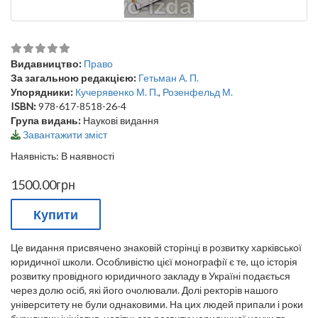
Видавництво:
Право
За загальною редакцією:
Гетьман А. П.
Упорядники:
Кучерявенко М. П.
,
Розенфельд М.
ISBN:
978-617-8518-26-4
Група видань:
Наукові видання
Завантажити зміст
Наявність: В наявності
1500.00грн
Купити
Це видання присвячено знаковій сторінці в розвитку харківської
юридичної школи. Особливістю цієї монографії є те, що історія
розвитку провідного юридичного закладу в Україні подається
через долю осіб, які його очолювали. Долі ректорів нашого
університету не були однаковими. На цих людей припали і роки