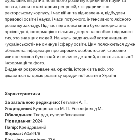
бурхливих ініціатив, новітнього розвитку юридичної науки та
освіти, і часи тоталітарних репресій, які вдарили і по
ректорському корпусу, і час війни та відновлення, відбудови
правової освіти і науки, і часи потужного, інтенсивного якісного
розвитку закладу. Під час підготовки книги було використано
архівні дані, інформацію з вільних джерел та особисті відомості
тих, хто знав цих людей. На жаль, радянський коток нищення
«українськості» не оминув і сферу освіти. Цим пояснюється дуже
обмежена інформація про окремих особистостей, стосовно
яких не можна було знайти не лише деталей, а навіть загальної
інформації та фото.
Видання розраховане на юристів, істориків та всіх, хто
цікавиться історією розвитку юридичної освіти в Україні
Характеристики
За загальною редакцією:
Гетьман А. П.
Упорядники:
Кучерявенко М. П., Розенфельд М.
Обкладинка:
Тверда, суперобкладинка
Рік видання:
2024
Папір:
Крейдований
Формат:
60х84/8
Кількість сторінок:
236