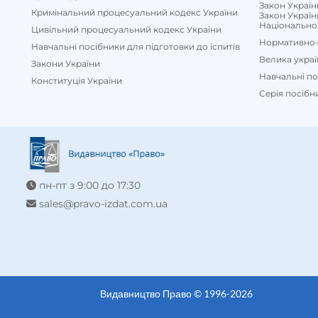
Закон Україн
Кримінальний процесуальний кодекс України
Закон Україн
Національної 
Книги для юридичної освіти ➞ цікава література і 
Цивільний процесуальний кодекс України
Нормативно-
Навчальні посібники для підготовки до іспитів
Література вузької тематики рідко буває представлена широким
Велика укра
права ми пропонуємо підручники і книги для юристів, які реком
Закони України
Навчальні п
Конституція України
Серія посібн
пн-пт з 9:00 до 17:30
sales@pravo-izdat.com.ua
Видавництво Право © 1996-2026