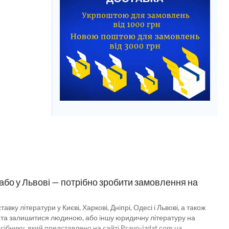
 або у Львові — потрібно зробити замовлення на
 літератури у Києві, Харкові, Дніпрі, Одесі і Львові, а також
ку та залишитися людиною, або іншу юридичну літературу на
ібнику, який представлено на сайті Pravo-izdat.com.ua,