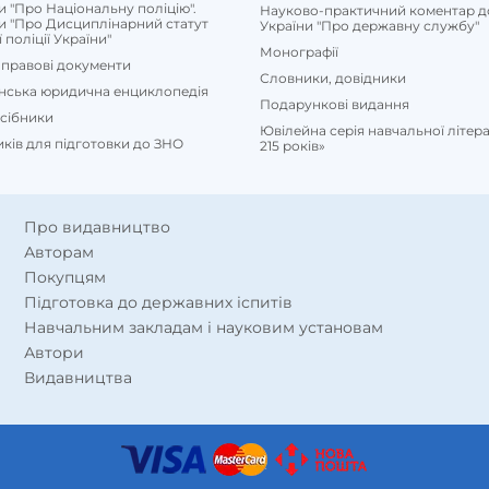
и "Про Національну поліцію".
Науково-практичний коментар д
и "Про Дисциплінарний статут
України "Про державну службу"
поліції України"
привабливі ціни!
Монографії
правові документи
 асортиментом, але це явно не про магазин Видавництво "Право". На
Словники, довідники
їнська юридична енциклопедія
ендуються для навчання у ВНЗ і на відповідних факультетах.
Подарункові видання
осібники
Ювілейна серія навчальної літе
иків для підготовки до ЗНО
215 років»
Про видавництво
Авторам
Покупцям
Підготовка до державних іспитів
Навчальним закладам і науковим установам
Автори
Видавництва