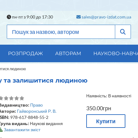
пн-пт з 9:00 до 17:30
sales@pravo-izdat.com.ua
РОЗПРОДАЖ
АВТОРАМ
НАУКОВО-НАВЧ
ишитися людиною
аку та залишитися людиною
Наявність: В наявності
Видавництво:
Право
350.00грн
Автори:
Гайворонський Р. В.
ISBN:
978-617-8848-55-2
Купити
Група видань:
Наукові видання
Завантажити зміст