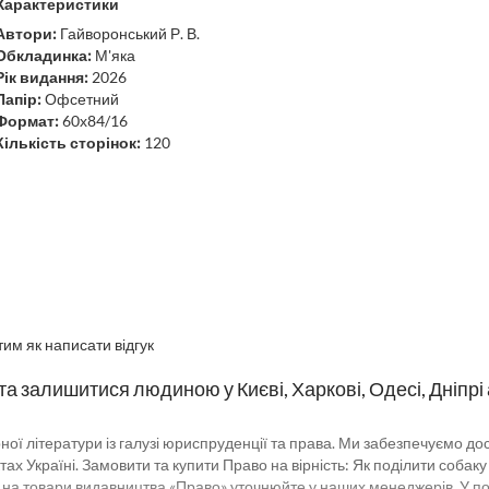
Характеристики
Автори:
Гайворонський Р. В.
Обкладинка:
М'яка
Рік видання:
2026
Папір:
Офсетний
Формат:
60х84/16
Кількість сторінок:
120
им як написати відгук
 та залишитися людиною у Києві, Харкові, Одесі, Дніпрі
ітератури із галузі юриспруденції та права. Ми забезпечуємо доставку
тах Україні. Замовити та купити Право на вірність: Як поділити соба
и на товари видавництва «Право» уточнюйте у наших менеджерів. У пос