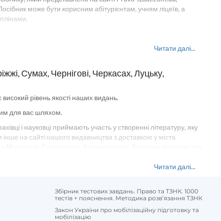
осібник може бути корисним абітурієнтам, учням ліцеїв, а
іплінами.
і людей цікавляться темою законодавства України і
Читати далі...
ктуальної інформації.
жжі, Сумах, Чернігові, Черкасах, Луцьку,
для підприємців. У нас ви знайдете різні навчальні посібники, а
обхідну для Вашої діяльності. «Право на вірність: Як поділити
м фахівцям вільно орієнтуватися в даній області своєї
високий рівень якості наших видань.
ним для вас шляхом.
хівці і науковці приймають участь у створенні літературу, яку
и інше на сайті нашого видавництва з доставкою у міста
 у Маріуполі, Слов'янську, Краматорську. Доставка зручною для
 підтвердження замовлення та даст відповіді на питання
для студентів і професіоналів. Асортимент нашого інтернет-
Читати далі...
вчі посібники, довідники по юриспруденції. Щоб купити
 У нас Ви знайдете конкурентні ціни (без накрутки); швидку
Збірник тестових завдань. Право та ТЗНК. 1000
тестів + пояснення. Методика розв’язання ТЗНК
Закон України про мобілізаційну підготовку та
 на рік видання і актуальність наданої в змісті інформації.
мобілізацію
но оновлює список книг, доступних до покупки.