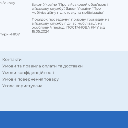
о Закону
Закон України "Про військовий обов’язок і
військову службу". Закон України "Про
мобілізаційну підготовку та мобілізацію"
Порядок проведення призову громадян на
 допомогу студентам і фахівцям в області юриспруденції і
військову службу під час мобілізації, на
особливий період. ПОСТАНОВА КМУ від
16.05.2024
ратури «НЮУ
Контакти
Умови та правила оплати та доставки
Умови конфіденційності
Умови повернення товару
Угода користувача