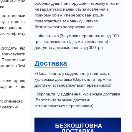
учниках: про
робочих днів. При порушенні терміну оплати
ва.
не гарантуємо наявність замовлення в
повному об’ємі і перераховані кошти
и партнерами
повертаються замовнику шляхом
у інтересів,
безготівкового перерахування)
вих рішень і
ого конфлікту
– післяплата (За умови передоплати від 100
грн, в залежності від суми замовлення) -
доступно для замовлень від 300 грн
ідходять від
 враховувати
. Паралельно
Доставка
 моделі «Best
- Нова Пошта: у відділення, у поштомат,
кур'єрська доставка (В
артість та терміни
, коли право
доставки встановлюється перевізником)
лодіння – до
- Укрпошта: у відділення,
кур'єрська доставка
(В
артість та терміни доставки
о стикався з
встановлюється перевізником)
у класичні