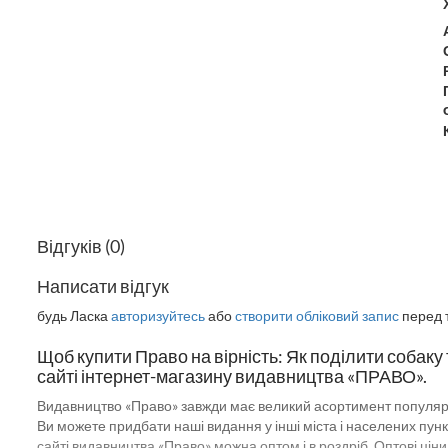
Відгуків (0)
Написати відгук
будь Ласка
авторизуйтесь
або
створити обліковий запис
перед т
Щоб купити Право на вірність: Як поділити собаку
сайті інтернет-магазину видавництва «ПРАВО».
Видавництво «Право» завжди має великий асортимент популярної л
Ви можете придбати наші видання у інші міста і населених пунк
сайті видавництва «Право» можна оптом і в роздріб. Оптові цін