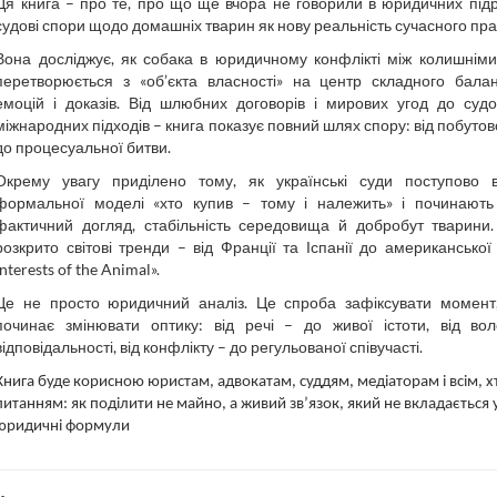
Ця книга – про те, про що ще вчора не говорили в юридичних підр
судові спори щодо домашніх тварин як нову реальність сучасного пра
Вона досліджує, як собака в юридичному конфлікті між колишнім
перетворюється з «об’єкта власності» на центр складного баланс
емоцій і доказів. Від шлюбних договорів і мирових угод до судо
міжнародних підходів – книга показує повний шлях спору: від побутов
до процесуальної битви.
Окрему увагу приділено тому, як українські суди поступово в
формальної моделі «хто купив – тому і належить» і починають
фактичний догляд, стабільність середовища й добробут тварини
розкрито світові тренди – від Франції та Іспанії до американської
Interests of the Animal».
Це не просто юридичний аналіз. Це спроба зафіксувати момент
починає змінювати оптику: від речі – до живої істоти, від во
відповідальності, від конфлікту – до регульованої співучасті.
Книга буде корисною юристам, адвокатам, суддям, медіаторам і всім, хт
питанням: як поділити не майно, а живий зв’язок, який не вкладається 
юридичні формули