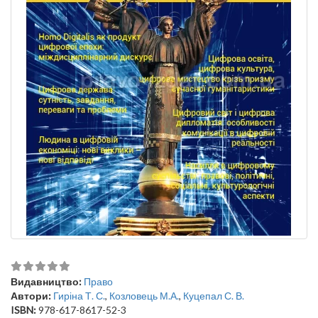
Видавництво:
Право
Автори:
Гиріна Т. С.
,
Козловець М.А.
,
Куцепал С. В.
ISBN:
978-617-8617-52-3