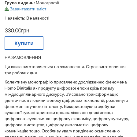
Група видань:
Монографії
Завантажити зміст
Наявність: В наявності
330.00грн
Купити
НА ЗАМОВЛЕННЯ
Ця книга виготовляється на замовлення. Строк виготовлення –
три робочих дня
Колективну монографію присвячено дослідженню феномена
Homo Digitalis як продукту цифрової епохи крізь призму
міждисциплінарного дискурсу. З’ясовано трансформацію
ідентичності людини в епоху цифрових технологій, розглянуто
феномен штучного інтелекту. Використовуючи здобутки
сучасної гуманітаристики проаналізовано деякі явища
цифрового суспільства: цифрову економіку, цифрову культуру,
цифрове мистецтво, цифрову дипломатію, цифрову
комунікацію тощо. Особливу увагу приділено осмисленню
правових, політичних, соціальних, культурологічних аспектів