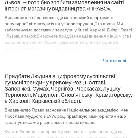
Львові — потрібно зробити замовлення на сайті
інтернет-магазину видавництва «ПРАВО».
Видавництво «Право» завжди має великий асортимент
популярної літератури із галузі юриспруденції та права. Ми
забезпечуємо доставку літератури у Києві, Харкові, Дніпрі, Одесі
і Львові, а також Ви можете придбати наші видання у інші міста і
населених пунктах Україні. Замовити та купити Людина в
цифровому суспільстві: сучасні тренди, або іншу юридичну
літературу на сайті видавництва «Право» можна оптом і в
роздріб. Оптові ціни на товари видавництва «Право» уточнюйте
Читати далі...
у наших менеджерів. У посібнику, який представлено на сайті
Pravo-izdat.com.ua, компактно викладено матеріал нормативної
Придбати Людина в цифровому суспільстві:
навчальної дисципліни Людина в цифровому суспільстві:
сучасні тренди– у Кривому Розі, Полтаві,
сучасні тренди. Посібник може бути корисним абітурієнтам,
Запоріжжі, Сумах, Чернігові, Черкасах, Луцьку,
учням ліцеїв, а також широкому колу осіб, які цікавляться
Тернополі, Маріуполі, Слов'янську і Краматорську,
адміністративним правом, процесом, державним управлінням
в Харкові і Харківській області.
або іншим правовими дисціплінами.
Видавництво Право засноване Національною академією імені
Видавництво Право - великий вибір книг з правової дисципліни
Ярослава Мудрого в 1996 році практикуючими юристами що
для викладачів навчальних закладів юридичних напрямків,
гарантує високий рівень якості наших видань.
студентів і людей цікавляться темою законодавства України і
міжнародними правовими відносинами.
Купити Людина в цифровому суспільстві: сучасні тренди від
видавництва Право за вигідними цінами з доставкою зручним