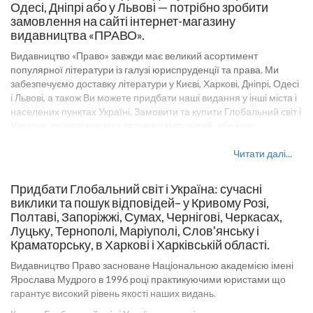
Одесі, Дніпрі або у Львові — потрібно зробити
замовлення на сайті інтернет-магазину
видавництва «ПРАВО».
Видавництво «Право» завжди має великий асортимент
популярної літератури із галузі юриспруденції та права. Ми
забезпечуємо доставку літератури у Києві, Харкові, Дніпрі, Одесі
і Львові, а також Ви можете придбати наші видання у інші міста і
населених пунктах Україні. Замовити та купити Глобальний світ і
Україна: сучасні виклики та пошук відповідей, або іншу
юридичну літературу на сайті видавництва «Право» можна
оптом і в роздріб. Оптові ціни на товари видавництва «Право»
Читати далі...
уточнюйте у наших менеджерів. У посібнику, який представлено
на сайті Pravo-izdat.com.ua, компактно викладено матеріал
Придбати Глобальний світ і Україна: сучасні
нормативної навчальної дисципліни Глобальний світ і Україна:
виклики та пошук відповідей– у Кривому Розі,
сучасні виклики та пошук відповідей. Посібник може бути
Полтаві, Запоріжжі, Сумах, Чернігові, Черкасах,
корисним абітурієнтам, учням ліцеїв, а також широкому колу
Луцьку, Тернополі, Маріуполі, Слов'янську і
осіб, які цікавляться адміністративним правом, процесом,
Краматорську, в Харкові і Харківській області.
державним управлінням або іншим правовими дисціплінами.
Видавництво Право засноване Національною академією імені
Видавництво Право - великий вибір книг з правової дисципліни
Ярослава Мудрого в 1996 році практикуючими юристами що
для викладачів навчальних закладів юридичних напрямків,
гарантує високий рівень якості наших видань.
студентів і людей цікавляться темою законодавства України і