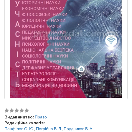
Видавництво:
Право
Редакційна колегія:
Панфілов О. Ю.
,
Погрібна В. Л.
,
Прудников В. А.