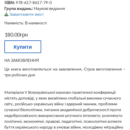
ISBN:
978-617-8617-79-0
Група видань:
Наукові видання
Завантажити зміст
Наявність: В наявності
180.00грн
Купити
НА ЗАМОВЛЕННЯ
Ця книга виготовляється на замовлення. Строк виготовлення –
три робочих дня
Матеріали V Всеукраїнської науково-практичної конференції
містять доповіді, у яких висвітлено глобальні виклики сучасного
світу, російсько-українську війну і ядерний чинник, проблеми
сучасної біополітики, питання академічної доброчесності проти
недобросовісного використання штучного інтелекту; розглянуто
політичні, економічні, правові, педагогічні, психологічні аспекти
буття українського народу в умовах війни, молодіжну міграційну