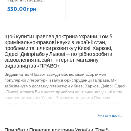
530.00грн
Щоб купити Правова доктрина України. Том 5.
Кримінально-правові науки в Україні: стан,
проблеми та шляхи розвитку у Києві, Харкові,
Одесі, Дніпрі або у Львові — потрібно зробити
замовлення на сайті інтернет-магазину
видавництва «ПРАВО».
Видавництво «Право» завжди має великий асортимент
популярної літератури із галузі юриспруденції та права. Ми
забезпечуємо доставку літератури у Києві, Харкові, Дніпрі, Одесі
і Львові, а також Ви можете придбати наші видання у інші міста і
населених пунктах Україні. Замовити та купити Правова
доктрина України. Том 5. Кримінально-правові науки в Україні:
стан, проблеми та шляхи розвитку, або іншу юридичну
літературу на сайті видавництва «Право» можна оптом і в
Читати далі...
роздріб. Оптові ціни на товари видавництва «Право» уточнюйте
у наших менеджерів. У посібнику, який представлено на сайті
Придбати Правова доктрина України. Том 5.