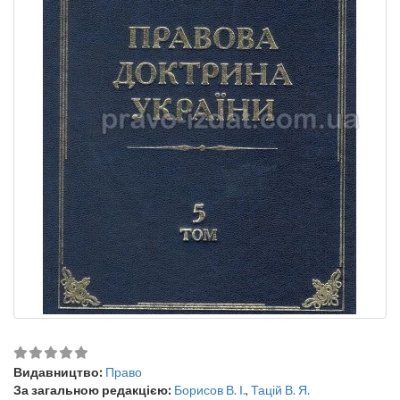
Видавництво:
Право
За загальною редакцією:
Борисов В. І.
,
Тацій В. Я.