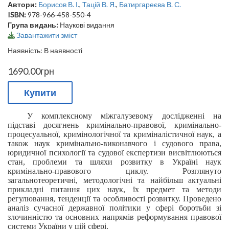
Автори:
Борисов В. І.
,
Тацій В. Я.
,
Батиргареєва В. С.
ISBN:
978-966-458-550-4
Група видань:
Наукові видання
Завантажити зміст
Наявність: В наявності
1690.00грн
Купити
У комплексному міжгалузевому дослідженні на
підставі досягнень кримінально-правової, кримінально-
процесуальної, кримінологічної та криміналістичної наук, а
також наук кримінально-виконавчого і судового права,
юридичної психології та судової експертизи висвітлюються
стан, проблеми та шляхи розвитку в Україні наук
кримінально-правового циклу. Розглянуто
загальнотеоретичні, методологічні та найбільш актуальні
прикладні питання цих наук, їх предмет та методи
регулювання, тенденції та особливості розвитку. Проведено
аналіз сучасної державної політики у сфері боротьби зі
злочинністю та основних напрямів реформування правової
системи України у цій сфері.