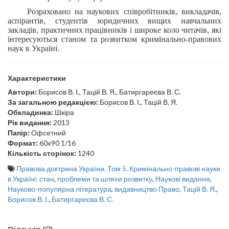
Розраховано на наукових співробітників, викладачів,
аспірантів, студентів юридичних вищих навчальних
закладів, практичних працівників і широке коло читачів, які
інтересуються станом та розвитком кримінально-правових
наук в Україні.
Характеристики
Автори:
Борисов В. І., Тацій В. Я., Батиргареєва В. С.
За загальною редакцією:
Борисов В. І., Тацій В. Я.
Обкладинка:
Шкіра
Рік видання:
2013
Папір:
Офсетний
Формат:
60х90 1/16
Кількість сторінок:
1240
Правова доктрина України. Том 5. Кримінально-правові науки
в Україні: стан
,
проблеми та шляхи розвитку
,
Наукові видання
,
Науково-популярна література
,
видавництво Право
,
Тацій В. Я.
,
Борисов В. І.
,
Батиргареєва В. С.