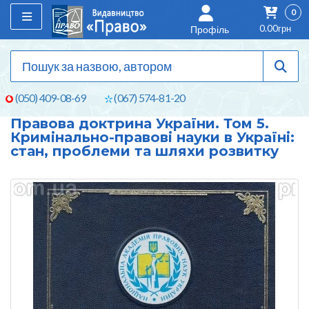
0
0.00грн
Профіль
(050) 409-08-69
(067) 574-81-20
Правова доктрина України. Том 5.
Кримінально-правові науки в Україні:
стан, проблеми та шляхи розвитку