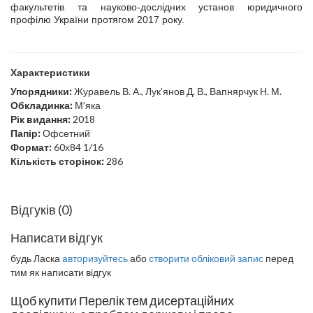
факультетів та науково-дослідних установ юридичного
профілю України протягом 2017 року.
Характеристики
Упорядники:
Журавель В. А., Лук’янов Д. В., Вапнярчук Н. М.
Обкладинка:
М’яка
Рік видання:
2018
Папір:
Офсетний
Формат:
60х84 1/16
Кількість сторінок:
286
Відгуків (0)
Написати відгук
будь Ласка
авторизуйтесь
або
створити обліковий запис
перед
тим як написати відгук
Щоб купити Перелік тем дисертаційних