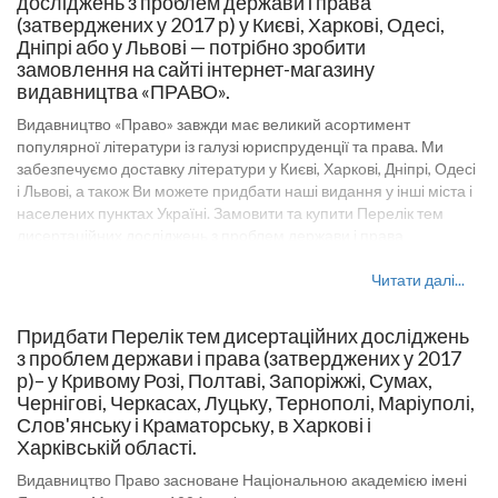
досліджень з проблем держави і права
(затверджених у 2017 р) у Києві, Харкові, Одесі,
Дніпрі або у Львові — потрібно зробити
замовлення на сайті інтернет-магазину
видавництва «ПРАВО».
Видавництво «Право» завжди має великий асортимент
популярної літератури із галузі юриспруденції та права. Ми
забезпечуємо доставку літератури у Києві, Харкові, Дніпрі, Одесі
і Львові, а також Ви можете придбати наші видання у інші міста і
населених пунктах Україні. Замовити та купити Перелік тем
дисертаційних досліджень з проблем держави і права
(затверджених у 2017 р), або іншу юридичну літературу на сайті
видавництва «Право» можна оптом і в роздріб. Оптові ціни на
Читати далі...
товари видавництва «Право» уточнюйте у наших менеджерів. У
посібнику, який представлено на сайті Pravo-izdat.com.ua,
Придбати Перелік тем дисертаційних досліджень
компактно викладено матеріал нормативної навчальної
з проблем держави і права (затверджених у 2017
дисципліни Перелік тем дисертаційних досліджень з проблем
р)– у Кривому Розі, Полтаві, Запоріжжі, Сумах,
держави і права (затверджених у 2017 р). Посібник може бути
Чернігові, Черкасах, Луцьку, Тернополі, Маріуполі,
корисним абітурієнтам, учням ліцеїв, а також широкому колу
Слов'янську і Краматорську, в Харкові і
осіб, які цікавляться адміністративним правом, процесом,
Харківській області.
державним управлінням або іншим правовими дисціплінами.
Видавництво Право засноване Національною академією імені
Видавництво Право - великий вибір книг з правової дисципліни