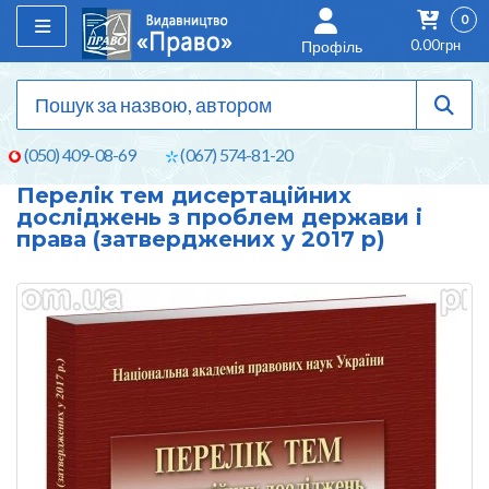
0
0.00грн
Профіль
(050) 409-08-69
(067) 574-81-20
Перелік тем дисертаційних
досліджень з проблем держави і
права (затверджених у 2017 р)