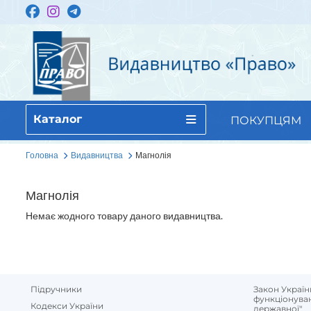
Каталог
ПОКУПЦЯМ
Головна
Видавництва
Магнолія
Магнолія
Немає жодного товару даного видавництва.
Підручники
Закон Україн
функціонуван
Кодекси України
державної"