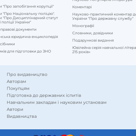
и "Про запобігання корупції"
Коментарі
и "Про Національну поліцію".
Науково-практичний коментар д
и "Про Дисциплінарний статут
України "Про державну службу"
поліції України"
Монографії
правові документи
Словники, довідники
їнська юридична енциклопедія
Подарункові видання
осібники
Ювілейна серія навчальної літе
иків для підготовки до ЗНО
215 років»
Про видавництво
Авторам
Покупцям
Підготовка до державних іспитів
Навчальним закладам і науковим установам
Автори
Видавництва